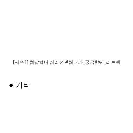
[시즌1] 썸남썸녀 심리전 #썸녀가_궁금할땐_리토벨
●
기타