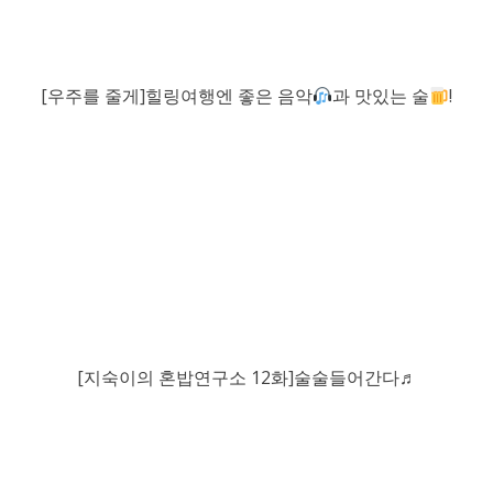
[우주를 줄게]힐링여행엔 좋은 음악
과 맛있는 술
!
[지숙이의 혼밥연구소 12화]술술들어간다♬